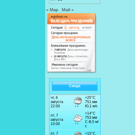
« Мар
Май »
Синда