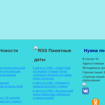
Новости
Памятные
Нужна п
даты
В случае ЧС
Адреса помощи
ая педагогическая
6 августа 1961 - Советский
Молодежные це
я в Нанайском
космонавт Герман Титов
Горячая линия:
ном районе
совершил второй в истории
«Горячая линия
полет в космос
образования
ышения
6 августа 1991 - Появился
ии на июль 2026
первый интернет-сервер
6 августа 1945 - На японский
город Хиросима сброшена
рса “В дружбе
атомная бомба
динство страны”