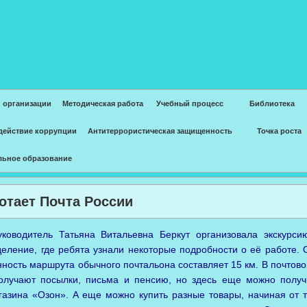
 организации
Методическая работа
Учебный процесс
Библиотека
действие коррупции
Антитеррористическая защищенность
Точка роста
льное образование
отает Почта России
ководитель Татьяна Витальевна Беркут организовала экскурси
деление, где ребята узнали некоторые подробности о её работе. 
нность маршрута обычного почтальона составляет 15 км. В почтов
олучают посылки, письма и пенсию, но здесь еще можно получи
газина «Озон». А еще можно купить разные товары, начиная от 