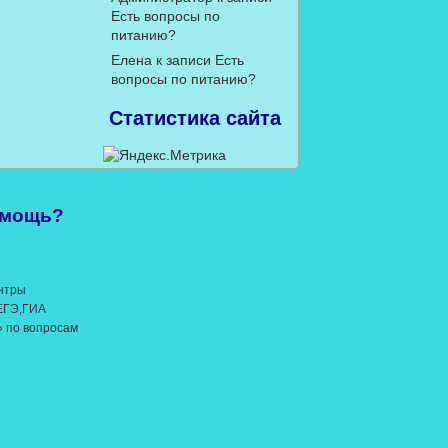
Есть вопросы по
питанию?
Елена
к записи
Есть
вопросы по питанию?
Статистика сайта
омощь?
нтры
 ЕГЭ,ГИА
» по вопросам