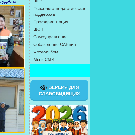
ШСК
 удобно!
Психолого-педагогическая
поддержка
Профориентация
ШСП
Самоуправление
Соблюдение САНпин
Фотоальбом
Мы в СМИ
Выд
ВЕРСИЯ ДЛЯ
СЛАБОВИДЯЩИХ