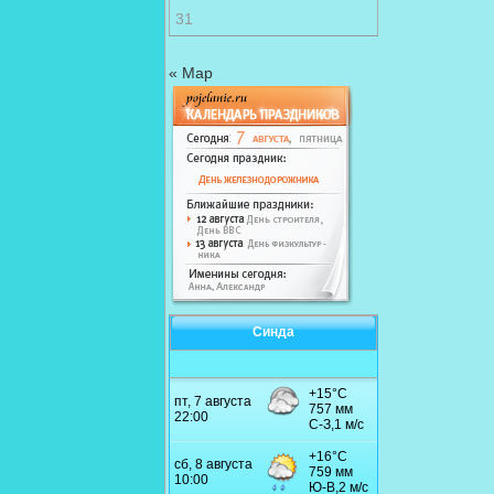
31
« Мар
Синда