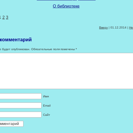
О библиотеке
1
2
3
Вверх
| 01.12.2014 |
Не
 комментарий
е будет опубликован.
Обязательные поля помечены
*
Имя
Email
Сайт