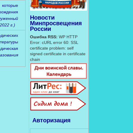
, которые
рождения
Новости
луженный
Минпросвещения
022 г.)
России
дических
Ошибка RSS:
WP HTTP
итературы
Error: cURL error 60: SSL
certificate problem: self
дическая
signed certificate in certificate
азования
chain
Авторизация