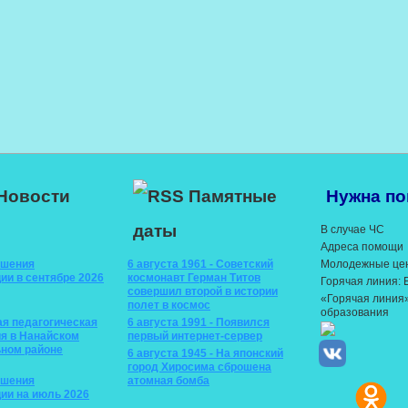
Новости
Памятные
Нужна п
даты
В случае ЧС
Адреса помощи
ышения
6 августа 1961 - Советский
Молодежные це
ии в сентябре 2026
космонавт Герман Титов
Горячая линия:
совершил второй в истории
«Горячая линия
полет в космос
образования
ая педагогическая
6 августа 1991 - Появился
я в Нанайском
первый интернет-сервер
ном районе
6 августа 1945 - На японский
город Хиросима сброшена
ышения
атомная бомба
ии на июль 2026