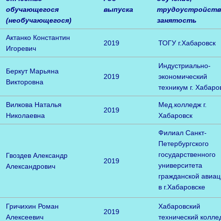
обучающегося
выпуска
трудоустройств
(необучающегося)
занятость
Актанко Константин
2019
ТОГУ г.Хабаровск
Игоревич
Индустриально-
Беркут Марьяна
2019
экономический
Викторовна
техникум г. Хабаро
Вилкова Наталья
Мед.колледж г.
2019
Николаевна
Хабаровск
Филиал Санкт-
Петербургского
государственного
Гвоздев Александр
2019
университета
Александрович
гражданской авиа
в г.Хабаровске
Гричихин Роман
Хабаровский
2019
Алексеевич
технический колле