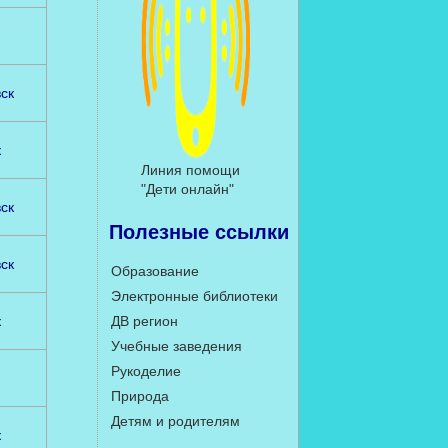
ск
к
Линия помощи
"Дети онлайн"
ск
Полезные ссылки
ск
Образование
Электронные библиотеки
к
ДВ регион
Учебные заведения
Рукоделие
Природа
Детям и родителям
к