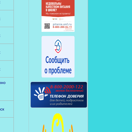
к
к
к
к
к
жно
ск