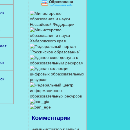
ск
к
ает
ск
ск
Комментарии
Администратор
к записи