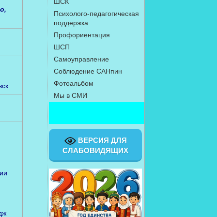
ШСК
о,
Психолого-педагогическая
поддержка
Профориентация
ШСП
Самоуправление
Соблюдение САНпин
Фотоальбом
вск
Мы в СМИ
Выдача
ВЕРСИЯ ДЛЯ
СЛАБОВИДЯЩИХ
ции
дж