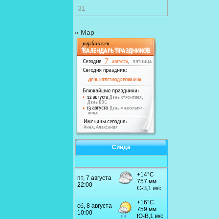
31
« Мар
Синда