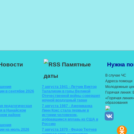
Новости
Памятные
Нужна п
даты
В случае ЧС
Адреса помощи
ышения
7 августа 1941 - Летчик Виктор
Молодежные це
ии в сентябре 2026
Талалихин в годы Великой
Горячая линия:
Отечественной войны совершил
«Горячая линия
ночной воздушный таран
образования
ая педагогическая
7 августа 1987 - Американка
я в Нанайском
Линн Кокс стала первым в
ном районе
истории человеком,
добравшимся вплавь из США в
Россию
ышения
ии на июль 2026
7 августа 1870 - Федор Тютчев