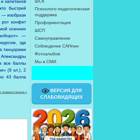
ШСК
 и капитанов
кто быстрей
Психолого-педагогическая
поддержка
 — изобрази
 рот конфет
Профориентация
мой осенних
ШСП
аоборот» —
Самоуправление
курсом, где
Соблюдение САНпин
за танцорами
Фотоальбом
 Александры
Мы в СМИ
в все баллы
» (9 кл.), 2
Выд
по 43 балла
ВЕРСИЯ ДЛЯ
т комментариев »
СЛАБОВИДЯЩИХ