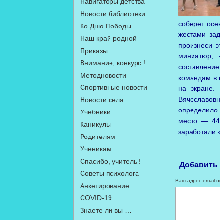
Навигаторы детства
Новости библиотеки
соберет осе
Ко Дню Победы
жестами за
Наш край родной
произнеси 
Приказы
миниатюр; 
Внимание, конкурс !
составление
Методновости
командам в 
Спортивные новости
на экране.
Вячеславов
Новости села
определило 
Учебники
место — 44
Каникулы
заработали «
Родителям
Ученикам
Спасибо, учитель !
Добавить
Советы психолога
Ваш адрес email н
Анкетирование
COVID-19
Знаете ли вы …