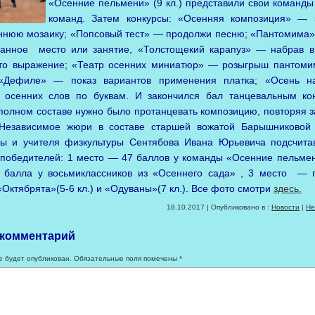
«Осенние пельмени» (9 кл.) представили свои команды
команд. Затем конкурсы: «Осенняя композиция» — 
ннюю мозаику; «Попсовый тест» — продолжи песню; «Пантомима»
данное место или занятие, «Толстощекий карапуз» — набрав в
это выражение; «Театр осенних миниатюр» — розыгрыш пантоми
«Дефиле» — показ вариантов применения платка; «Осень н
 осенних слов по буквам. И закончился бал танцевальным кон
полном составе нужно было протанцевать композицию, повторяя 
 Независимое жюри в составе старшей вожатой Барышниковой
ны и учителя физкультуры Сентябова Ивана Юрьевича подсчита
победителей: 1 место — 47 баллов у команды «Осенние пельмени
 балла у восьмиклассников из «Осеннего сада» , 3 место — 
Октябрята»(5-6 кл.) и «Одуваны»(7 кл.). Все фото смотри
здесь.
18.10.2017 | Опубликовано в :
Новости
|
Не
 комментарий
е будет опубликован.
Обязательные поля помечены
*