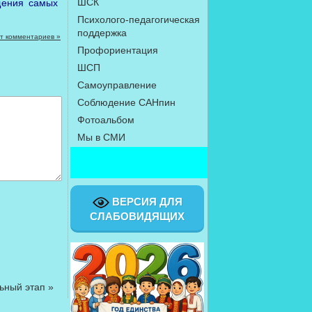
ШСК
щения самых
Психолого-педагогическая
поддержка
т комментариев »
Профориентация
ШСП
Самоуправление
Соблюдение САНпин
Фотоальбом
Мы в СМИ
Выд
ВЕРСИЯ ДЛЯ
СЛАБОВИДЯЩИХ
льный этап
»