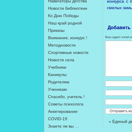
Навигаторы детства
конкурса с 
смелых замы
Новости библиотеки
Ко Дню Победы
Наш край родной
Добавить
Приказы
Внимание, конкурс !
Ваш адрес email н
Методновости
Спортивные новости
Новости села
Учебники
Каникулы
Родителям
Ученикам
Спасибо, учитель !
Советы психолога
Анкетирование
COVID-19
«
Единый д
Знаете ли вы …