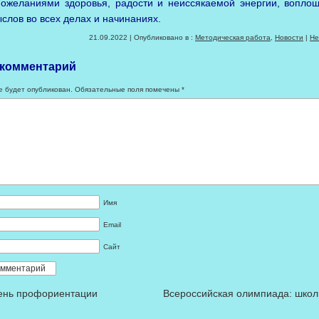
пожеланиями здоровья, радости и неиссякаемой энергии, вопло
слов во всех делах и начинаниях.
21.09.2022 | Опубликовано в :
Методическая работа
,
Новости
|
Не
 комментарий
е будет опубликован.
Обязательные поля помечены
*
Имя
Email
Сайт
ень профориентации
Всероссийская олимпиада: шко