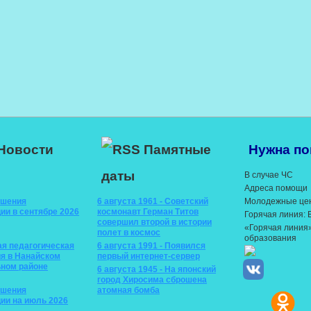
Новости
Памятные
Нужна п
даты
В случае ЧС
Адреса помощи
ышения
6 августа 1961 - Советский
Молодежные це
ии в сентябре 2026
космонавт Герман Титов
Горячая линия:
совершил второй в истории
«Горячая линия
полет в космос
образования
ая педагогическая
6 августа 1991 - Появился
я в Нанайском
первый интернет-сервер
ном районе
6 августа 1945 - На японский
город Хиросима сброшена
ышения
атомная бомба
ии на июль 2026