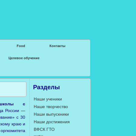
Food
Контакты
Целевое обучение
Разделы
Наши ученики
а школы
с
Наше творчество
да России —
Наши выпускники
вание» с 30
Наши достижения
скому краю и
ВФСК ГТО
оргкомитета