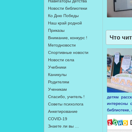
Навигаторы детства
Новости библиотеки
Ко Дню Победы
Наш край родной
Приказы
Что чи
Внимание, конкурс !
Методновости
Спортивные новости
Новости села
Учебники
Каникулы
Родителям
Ученикам
Спасибо, учитель !
детям расск
интересны 
Советы психолога
библиотеке,
Анкетирование
COVID-19
Знаете ли вы …