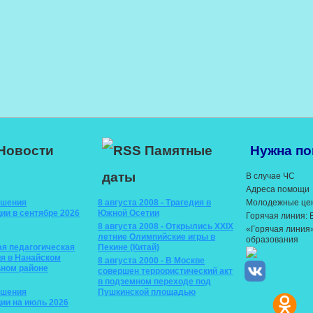
Новости
Памятные
Нужна п
даты
В случае ЧС
Адреса помощи
ышения
8 августа 2008 - Трагедия в
Молодежные це
ии в сентябре 2026
Южной Осетии
Горячая линия:
8 августа 2008 - Открылись XXIX
«Горячая линия
летние Олимпийские игры в
образования
ая педагогическая
Пекине (Китай)
я в Нанайском
8 августа 2000 - В Москве
ном районе
совершен террористический акт
в подземном переходе под
ышения
Пушкинской площадью
ии на июль 2026