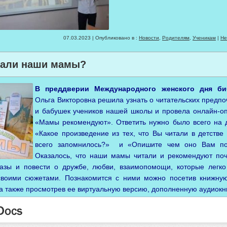
07.03.2023 | Опубликовано в :
Новости
,
Родителям
,
Ученикам
|
Не
тали наши мамы?
В преддверии Международного женского дня би
Ольга Викторовна решила узнать о читательских предп
и бабушек учеников нашей школы и провела онлайн-оп
«Мамы рекомендуют». Ответить нужно было всего на д
«Какое произведение из тех, что Вы читали в детств
всего запомнилось?» и «Опишите чем оно Вам по
Оказалось, что наши мамы читали и рекомендуют поч
азы и повести о дружбе, любви, взаимопомощи, которые легко
своими сюжетами. Познакомится с ними можно посетив книжную
 а также просмотрев ее виртуальную версию, дополненную аудиокн