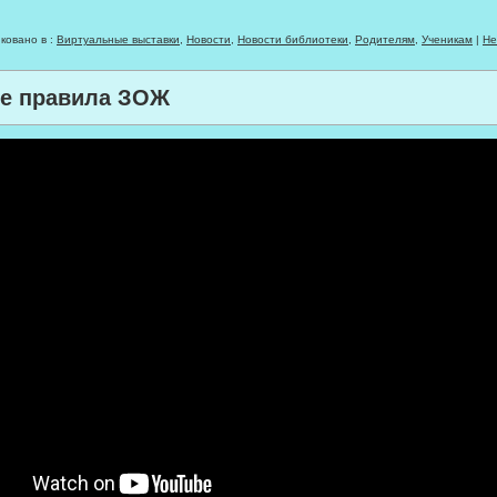
ковано в :
Виртуальные выставки
,
Новости
,
Новости библиотеки
,
Родителям
,
Ученикам
|
Не
е правила ЗОЖ