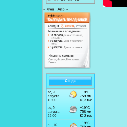
« Фев
Апр »
Синда