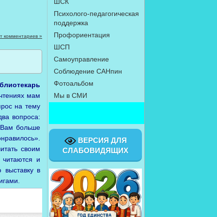
ШСК
Психолого-педагогическая
поддержка
Профориентация
т комментариев »
ШСП
Самоуправление
Соблюдение САНпин
Фотоальбом
блиотекарь
очтениях мам
Мы в СМИ
рос на тему
Выд
ва вопроса:
е Вам больше
нравилось».
ВЕРСИЯ ДЛЯ
итать своим
СЛАБОВИДЯЩИХ
 читаются и
 выставку в
игами.